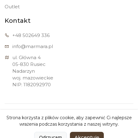
Outlet
Kontakt
+48 502
649 336
info@marmara.pl
ul. Główna 4

05-830 Rusiec

Nadarzyn

woj. mazowieckie

NIP: 1182092970
Copyright ©
Marmara Sp. z o.o.
2026. All rights
Strona korzysta z plików cookie, aby zapewnić Ci najlepsze
reserved.
wrażenia podczas korzystania z naszej witryny.
0
0
Akceptuję
Odrzucam