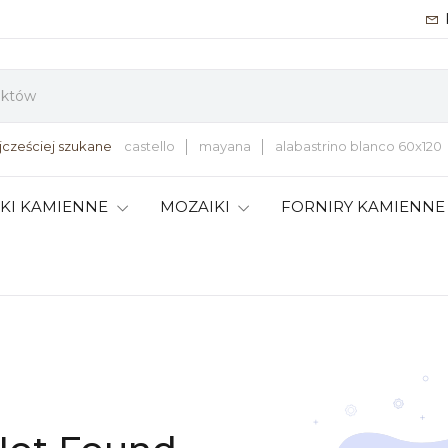
jcześciej szukane
castello
mayana
alabastrino blanco 60x120
TKI KAMIENNE
MOZAIKI
FORNIRY KAMIENNE