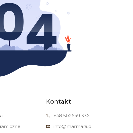
Kontakt
a
+48 502
649 336
eramiczne
info@marmara.pl