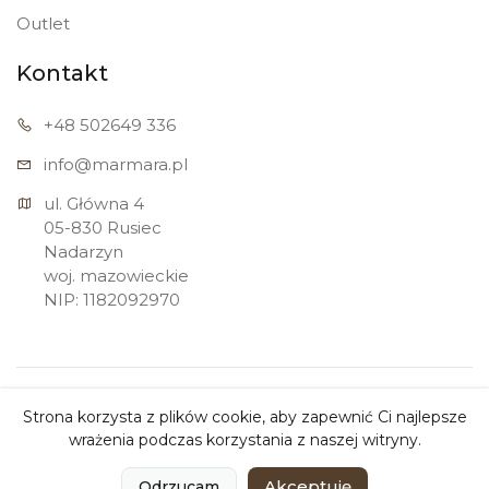
Outlet
Kontakt
+48 502
649 336
info@marmara.pl
ul. Główna 4

05-830 Rusiec

Nadarzyn

woj. mazowieckie

NIP: 1182092970
Copyright ©
Marmara Sp. z o.o.
2026. All rights
Strona korzysta z plików cookie, aby zapewnić Ci najlepsze
reserved.
wrażenia podczas korzystania z naszej witryny.
0
0
Akceptuję
Odrzucam