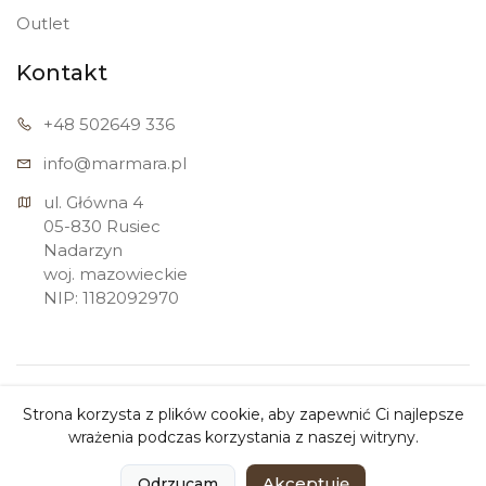
Outlet
Kontakt
+48 502
649 336
info@marmara.pl
ul. Główna 4

05-830 Rusiec

Nadarzyn

woj. mazowieckie

NIP: 1182092970
Copyright ©
Marmara Sp. z o.o.
2026. All rights
Strona korzysta z plików cookie, aby zapewnić Ci najlepsze
reserved.
wrażenia podczas korzystania z naszej witryny.
0
0
Akceptuję
Odrzucam