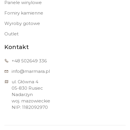
Panele winylowe
Forniry kamienne
Wyroby gotowe
Outlet
Kontakt
+48 502
649 336
info@marmara.pl
ul. Główna 4

05-830 Rusiec

Nadarzyn

woj. mazowieckie

NIP: 1182092970