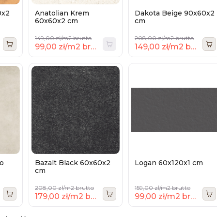
0x2
Anatolian Krem
Dakota Beige 90x60x2
60x60x2 cm
cm
149,00 zł/m2 brutto
208,00 zł/m2 brutto
99,00 zł/m2 brutto
149,00 zł/m2 brutto
to
Bazalt Black 60x60x2
Logan 60x120x1 cm
cm
208,00 zł/m2 brutto
159,00 zł/m2 brutto
179,00 zł/m2 brutto
99,00 zł/m2 brutto