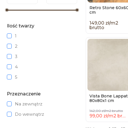
Retro Stone 60x6
cm
149,00 zł/m2
Ilość twarzy
brutto
1
2
3
4
5
6
Przeznaczenie
Vista Bone Lappa
7
80x80x1 cm
Na zewnątrz
8
142,00 zł/m2 brutto
Do wewnątrz
99,00 zł/m2 brutto
9