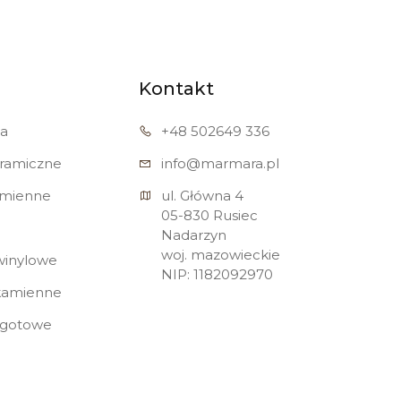
Kontakt
a
+48 502
649 336
eramiczne
info@marmara.pl
amienne
ul. Główna 4

05-830 Rusiec

Nadarzyn

woj. mazowieckie

winylowe
NIP: 1182092970
 kamienne
 gotowe