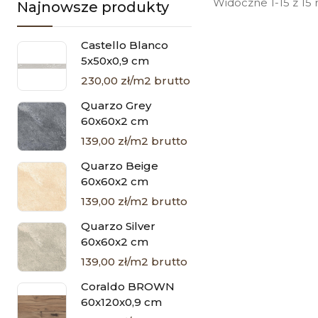
10
Widoczne 1-15 z 15
Najnowsze produkty
11
Castello Blanco
12
5x50x0,9 cm
13
230,00 zł/m2 brutto
14
Quarzo Grey
60x60x2 cm
15
139,00 zł/m2 brutto
16
Quarzo Beige
60x60x2 cm
139,00 zł/m2 brutto
Quarzo Silver
60x60x2 cm
139,00 zł/m2 brutto
Coraldo BROWN
60x120x0,9 cm